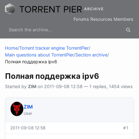
ARCHIVE
Forums
Resources
Members
Home
/
Torrent tracker engine TorrentPier
/
Main questions about TorrentPier
/
Section archive
/
Полная поддержка ipv6
Полная поддержка ipv6
Started by
ZIM
on 2011-09-08 12:58 — 1 replies, 1454 views
ZIM
User
2011-09-08 12:58
#1