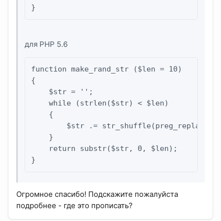
}
для PHP 5.6
function make_rand_str ($len = 10)

{

    $str = '';

    while (strlen($str) < $len)

    {

        $str .= str_shuffle(preg_replace('#
    }

    return substr($str, 0, $len);

}
Огромное спасибо! Подскажите пожалуйста
подробнее - где это прописать?