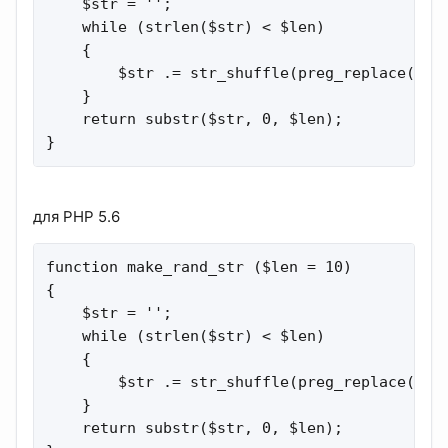
    $str = '';

    while (strlen($str) < $len)

    {

        $str .= str_shuffle(preg_replace('#[^
    }

    return substr($str, 0, $len);

}
для PHP 5.6
function make_rand_str ($len = 10)

{

    $str = '';

    while (strlen($str) < $len)

    {

        $str .= str_shuffle(preg_replace('#[^
    }

    return substr($str, 0, $len);
