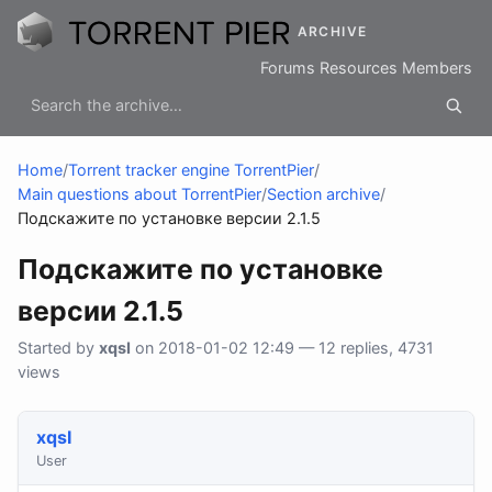
ARCHIVE
Forums
Resources
Members
Home
/
Torrent tracker engine TorrentPier
/
Main questions about TorrentPier
/
Section archive
/
Подскажите по установке версии 2.1.5
Подскажите по установке
версии 2.1.5
Started by
xqsI
on 2018-01-02 12:49 — 12 replies, 4731
views
xqsI
User