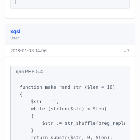
}
xqsI
User
2018-01-03 14:06
#7
для PHP 5.4
function make_rand_str ($len = 10)

{

    $str = '';

    while (strlen($str) < $len)

    {

        $str .= str_shuffle(preg_replace('#
    }

    return substr($str, 0, $len);
