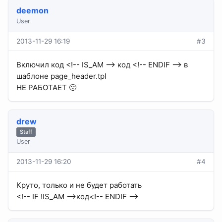
deemon
User
2013-11-29 16:19
#3
Включил код <!-- IS_AM --> код <!-- ENDIF --> в
шаблоне page_header.tpl
НЕ РАБОТАЕТ 🙁
drew
Staff
User
2013-11-29 16:20
#4
Круто, только и не будет работать
<!-- IF !IS_AM -->код<!-- ENDIF -->