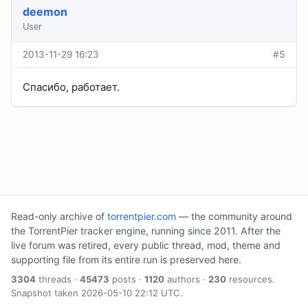
deemon
User
2013-11-29 16:23
#5
Спасибо, работает.
Read-only archive of
torrentpier.com
— the community around
the TorrentPier tracker engine, running since 2011. After the
live forum was retired, every public thread, mod, theme and
supporting file from its entire run is preserved here.
3304
threads ·
45473
posts ·
1120
authors ·
230
resources.
Snapshot taken 2026-05-10 22:12 UTC.