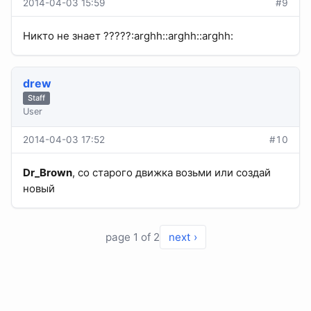
2014-04-03 15:59
#9
Никто не знает ?????:arghh::arghh::arghh:
drew
Staff
User
2014-04-03 17:52
#10
Dr_Brown
, со старого движка возьми или создай
новый
page 1 of 2
next ›