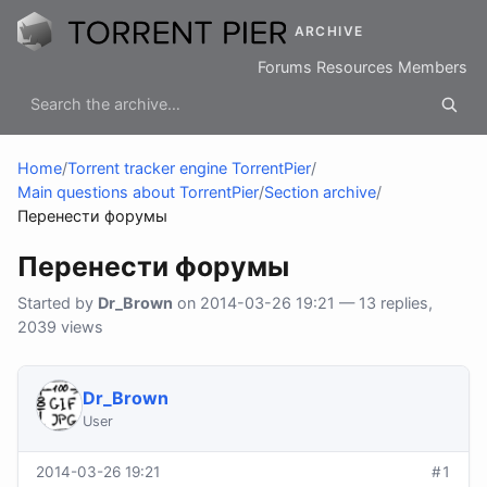
ARCHIVE
Forums
Resources
Members
Home
/
Torrent tracker engine TorrentPier
/
Main questions about TorrentPier
/
Section archive
/
Перенести форумы
Перенести форумы
Started by
Dr_Brown
on 2014-03-26 19:21 — 13 replies,
2039 views
Dr_Brown
User
2014-03-26 19:21
#1