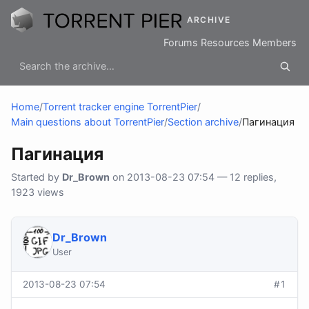
ARCHIVE
Forums
Resources
Members
Home
/
Torrent tracker engine TorrentPier
/
Main questions about TorrentPier
/
Section archive
/
Пагинация
Пагинация
Started by
Dr_Brown
on 2013-08-23 07:54 — 12 replies,
1923 views
Dr_Brown
User
2013-08-23 07:54
#1