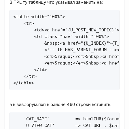
В TPL ту таблицу что указывал заменить на:
<table width="100%">

    <tr>

        <td><a href="{U_POST_NEW_TOPIC}"><img
        <td class="nav" width="100%">

            &nbsp;<a href="{U_INDEX}">{T_INDE
            <!-- IF HAS_PARENT_FORUM --><em>&
            <em>&raquo;</em>&nbsp;<a href="{U
            <em>&raquo;</em>&nbsp;<a href="{U
        </td>

    </tr>

</table>
а в вивфорум.пхп в районе 460 строки вставить:
    'CAT_NAME'          => htmlCHR($forum_dat
    'U_VIEW_CAT'        => CAT_URL . $cat_id