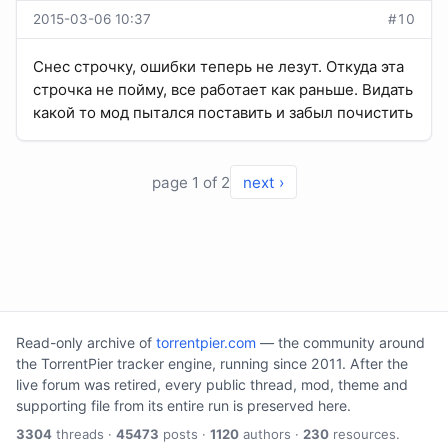
2015-03-06 10:37
#10
Снес строчку, ошибки теперь не лезут. Откуда эта
строчка не пойму, все работает как раньше. Видать
какой то мод пытался поставить и забыл почистить
page 1 of 2
next ›
Read-only archive of
torrentpier.com
— the community around
the TorrentPier tracker engine, running since 2011. After the
live forum was retired, every public thread, mod, theme and
supporting file from its entire run is preserved here.
3304
threads ·
45473
posts ·
1120
authors ·
230
resources.