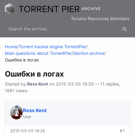
ARCHIVE
Forums
Resources
Members
Home
/
Torrent tracker engine TorrentPier
/
Main questions about TorrentPier
/
Section archive
/
Ошибки в логах
Ошибки в логах
Started by
Ress Kent
on 2015-03-05 19:26 — 11 replies,
1881 views
Ress Kent
User
2015-03-05 19:26
#1