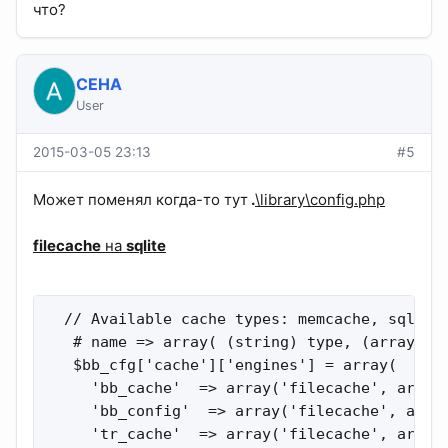
что?
CEHA
User
2015-03-05 23:13
#5
Может поменял когда-то тут
.
\library\config.php
filecache
на
sqlite
  // Available cache types: memcache, sqlite,
   # name => array( (string) type, (array) cf
   $bb_cfg['cache']['engines'] = array(

     'bb_cache'  => array('filecache', array(
     'bb_config'  => array('filecache', array
     'tr_cache'  => array('filecache', array(