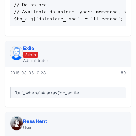
// Datastore

// Available datastore types: memcache, sqlit
$bb_cfg['datastore_type'] = 'filecache';
Exile
Admin
Administrator
2015-03-06 10:23
#9
'buf_where' => array('db_sqlite'
Ress Kent
User