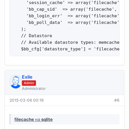
     'session_cache' => array('filecache', ar
     'bb_cap_sid'  => array('filecache', arra
     'bb_login_err'  => array('filecache', ar
     'bb_poll_data'  => array('filecache', ar
   );

   // Datastore

   // Available datastore types: memcache, sq
   $bb_cfg['datastore_type'] = 'filecache';
Exile
Admin
Administrator
2015-03-06 00:19
#6
filecache
на
sqlite