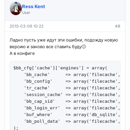
Ress Kent
User
2015-03-06 10:22
#8
Ладно пусть уже идут эти ошибки, подожду новую
версию и заново все ставить буду🙂
А в конфиге
$bb_cfg['cache']['engines'] = array(

    'bb_cache'      => array('filecache', arr
    'bb_config'     => array('filecache', arr
    'tr_cache'      => array('filecache', arr
    'session_cache' => array('filecache', arr
    'bb_cap_sid'    => array('filecache', arr
    'bb_login_err'  => array('filecache', arr
    'buf_where'     => array('db_sqlite', ar
    'bb_poll_data'  => array('filecache', arr
);
