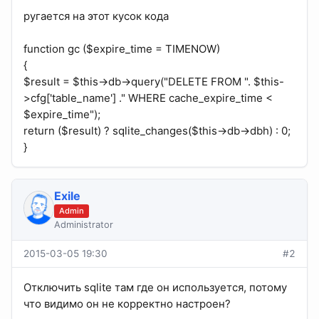
ругается на этот кусок кода
function gc ($expire_time = TIMENOW)
{
$result = $this->db->query("DELETE FROM ". $this-
>cfg['table_name'] ." WHERE cache_expire_time <
$expire_time");
return ($result) ? sqlite_changes($this->db->dbh) : 0;
}
Exile
Admin
Administrator
2015-03-05 19:30
#2
Отключить sqlite там где он используется, потому
что видимо он не корректно настроен?