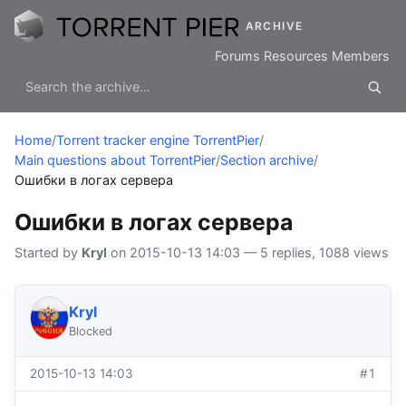
ARCHIVE
Forums
Resources
Members
Home
/
Torrent tracker engine TorrentPier
/
Main questions about TorrentPier
/
Section archive
/
Ошибки в логах сервера
Ошибки в логах сервера
Started by
Kryl
on 2015-10-13 14:03 — 5 replies, 1088 views
Kryl
Blocked
2015-10-13 14:03
#1