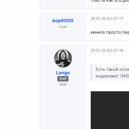
тоесть как это д
2012-12-02 07:17
kop9000
User
киньте просто пе
2012-12-02 07:19
Есть такой кос
Lange
кодировке "ANS
Staff
User