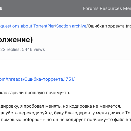
Forums
Resources
Me
E
questions about TorrentPier
/
Section archive
/
Ошибка торрента (п
олжение)
2 replies, 5446 views
r.com/threads/Ошибка-торрента.1751/
как зарыли прошлую почему-то.
одировку, я пробовал менять, но кодировка не меняется.
алуйста перекодируйте, буду благодарен. у меня движок Тор
 помошью notopad++ но он не кодирует полчему-то файл в 