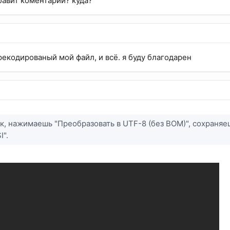
обавит коментарии? куда?
рекодированый мой файл, и всё. я буду благодарен
як, нажимаешь "Преобразовать в UTF-8 (без BOM)", сохраняе
I".