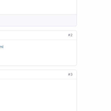
#2
ml
#3