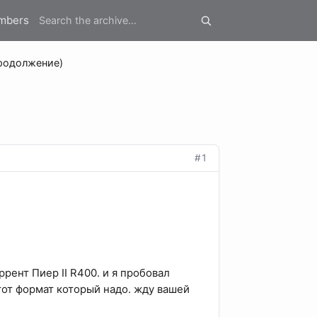
mbers
родолжение)
#1
рент Пиер II R400. и я пробовал
тот формат который надо. жду вашей