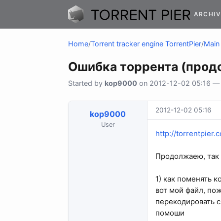
ARCHIV
Home
/
Torrent tracker engine TorrentPier
/
Main 
Ошибка торрента (прод
Started by
kop9000
on 2012-12-02 05:16 — 2
2012-12-02 05:16
kop9000
User
http://torrentpie
Продолжаею, так 
1) как поменять к
вот мой файл, пож
перекодировать с
помоши