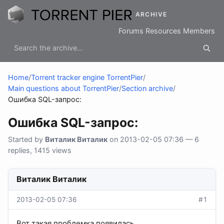
ARCHIVE
Forums
Resources
Members
Home
/
Torrent tracker engine TorrentPier
/
Main questions about TorrentPier
/
Section archive
/
Ошибка SQL-запрос:
Ошибка SQL-запрос:
Started by
Виталик Виталик
on 2013-02-05 07:36 — 6
replies, 1415 views
Виталик Виталик
2013-02-05 07:36
#1
Вот такая проблемка появилась.