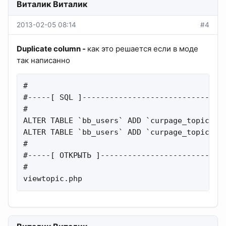
Виталик Виталик
2013-02-05 08:14
#4
Duplicate column -
как это решается если в моде
так написанно
#

#-----[ SQL ]--------------------------------
#

ALTER TABLE `bb_users` ADD `curpage_topic` me
ALTER TABLE `bb_users` ADD `curpage_topic_tim
#

#-----[ ОТКРЫТЬ ]----------------------------
#

viewtopic.php