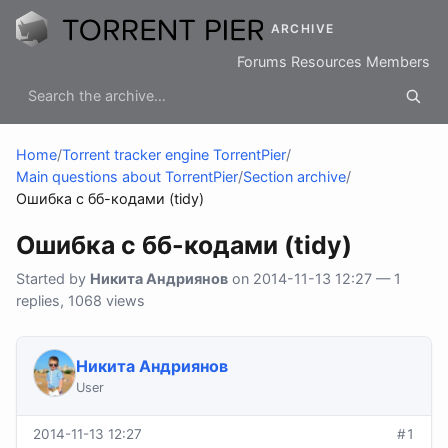
ARCHIVE
Forums
Resources
Members
Home
/
Torrent tracker engine TorrentPier
/
Main questions about TorrentPier
/
Section archive
/
Ошибка с бб-кодами (tidy)
Ошибка с бб-кодами (tidy)
Started by
Никита Андриянов
on 2014-11-13 12:27 — 1
replies, 1068 views
Никита Андриянов
User
2014-11-13 12:27
#1