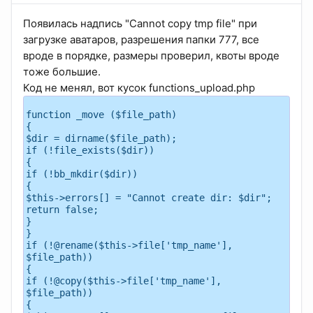
Появилась надпись "Cannot copy tmp file" при
загрузке аватаров, разрешения папки 777, все
вроде в порядке, размеры проверил, квоты вроде
тоже большие.
Код не менял, вот кусок functions_upload.php
function _move ($file_path)
{
$dir = dirname($file_path);
if (!file_exists($dir))
{
if (!bb_mkdir($dir))
{
$this->errors[] = "Cannot create dir: $dir";
return false;
}
}
if (!@rename($this->file['tmp_name'],
$file_path))
{
if (!@copy($this->file['tmp_name'],
$file_path))
{