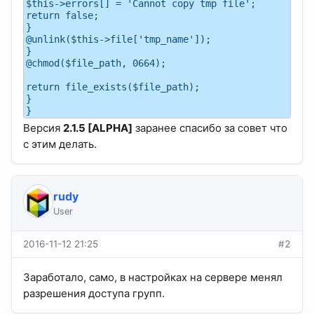
$this->errors[] = 'Cannot copy tmp file';
return false;
}
@unlink($this->file['tmp_name']);
}
@chmod($file_path, 0664);
return file_exists($file_path);
}
}
Версия
2.1.5 [ALPHA]
заранее спасибо за совет что
с этим делать.
rudy
User
2016-11-12 21:25
#2
Заработало, само, в настройках на сервере менял
разрешения доступа групп.