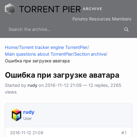
ARCHIVE
Forums
Resources
Members
Home
/
Torrent tracker engine TorrentPier
/
Main questions about TorrentPier
/
Section archive
/
Ошибка при загрузке аватара
Ошибка при загрузке аватара
Started by
rudy
on 2016-11-12 21:09 — 12 replies, 2265
views
rudy
User
2016-11-12 21:09
#1