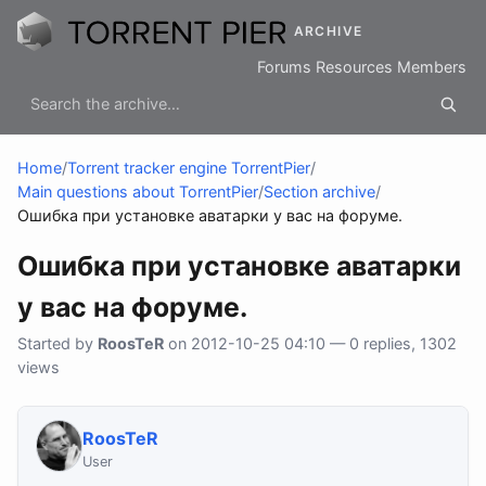
ARCHIVE
Forums
Resources
Members
Home
/
Torrent tracker engine TorrentPier
/
Main questions about TorrentPier
/
Section archive
/
Ошибка при установке аватарки у вас на форуме.
Ошибка при установке аватарки
у вас на форуме.
Started by
RoosTeR
on 2012-10-25 04:10 — 0 replies, 1302
views
RoosTeR
User