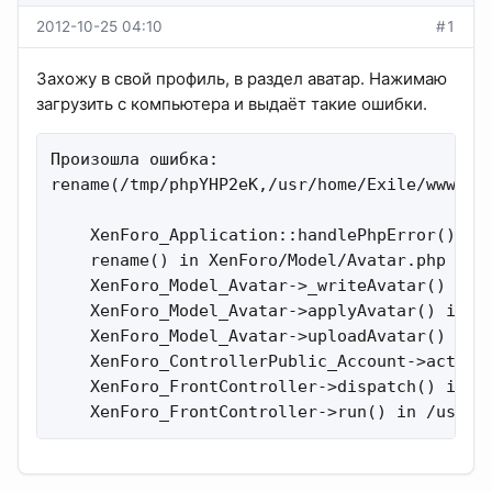
2012-10-25 04:10
#1
Захожу в свой профиль, в раздел аватар. Нажимаю
загрузить с компьютера и выдаёт такие ошибки.
Произошла ошибка:

rename(/tmp/phpYHP2eK,/usr/home/Exile/www/tor
    XenForo_Application::handlePhpError()

    rename() in XenForo/Model/Avatar.php at l
    XenForo_Model_Avatar->_writeAvatar() in X
    XenForo_Model_Avatar->applyAvatar() in Xe
    XenForo_Model_Avatar->uploadAvatar() in X
    XenForo_ControllerPublic_Account->actionA
    XenForo_FrontController->dispatch() in Xe
    XenForo_FrontController->run() in /usr/h