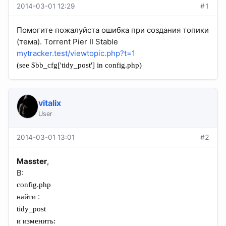
2014-03-01 12:29
#1
Помогите пожалуйста ошибка при создания топики
(тема). Torrent Pier II Stable
mytracker.test/viewtopic.php?t=1
(see $bb_cfg['tidy_post'] in config.php)
vitalix
User
2014-03-01 13:01
#2
Masster
,
В:
config.php
:
найти
tidy_post
и изменить: