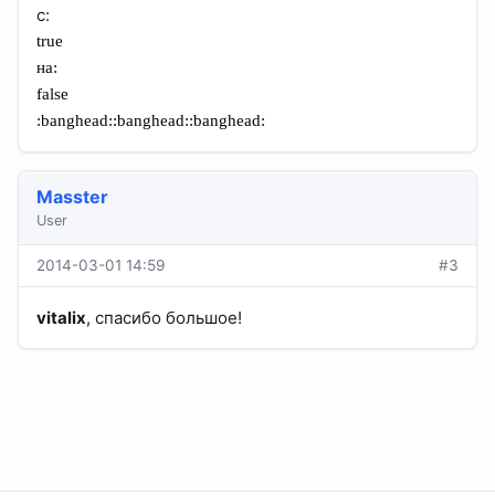
c:
true
на:
false
:banghead::banghead::banghead:
Masster
User
2014-03-01 14:59
#3
vitalix
, спасибо большое!