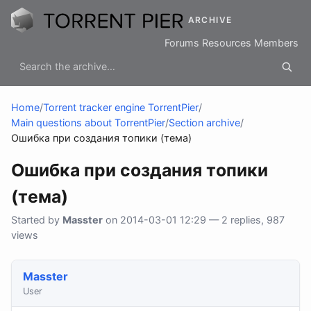
ARCHIVE
Forums
Resources
Members
Home
/
Torrent tracker engine TorrentPier
/
Main questions about TorrentPier
/
Section archive
/
Ошибка при создания топики (тема)
Ошибка при создания топики
(тема)
Started by
Masster
on 2014-03-01 12:29 — 2 replies, 987
views
Masster
User