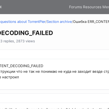
Forums
Resources
Me
E
questions about TorrentPier
/
Section archive
/
Ошибка ERR_CONTE
DECODING_FAILED
 replies, 2873 views
TENT_DECODING_FAILED
трукции что не так не понимаю не куда не заходит везде ст
е настроил