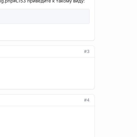
nfig.php#L153 приведите к такому виду:
#3
#4