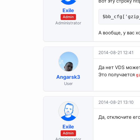
Вот эту строку htt
Exile
$bb_cfg['gzip
Admin
Administrator
А вообще, у вас 
2014-08-21 12:41
Да нет VDS может
Это получается
g
Angarsk3
User
2014-08-21 13:10
Да, отключите его
Exile
Admin
Administrator