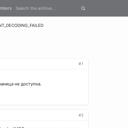
mbers
NT_DECODING_FAILED
#1
раница не доступна.
#2