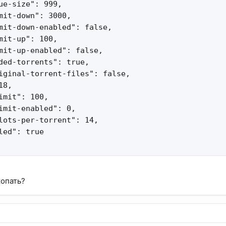
ue-size": 999,

mit-down": 3000,

mit-down-enabled": false,

mit-up": 100,

mit-up-enabled": false,

ded-torrents": true,

iginal-torrent-files": false,

8,

imit": 100,

imit-enabled": 0,

lots-per-torrent": 14,

led": true

копать?