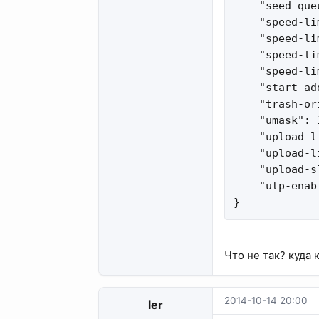
    "seed-que
    "speed-li
    "speed-li
    "speed-li
    "speed-li
    "start-ad
    "trash-or
    "umask": 1
    "upload-l
    "upload-l
    "upload-s
    "utp-enab
}
Что не так? куда 
2014-10-14 20:00
ler