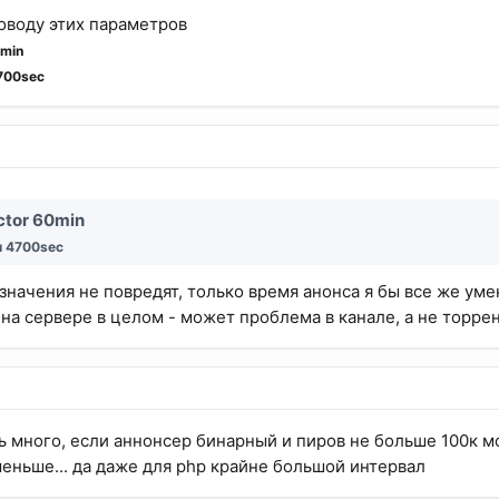
оводу этих параметров
0min
700sec
ctor 60min
л 4700sec
начения не повредят, только время анонса я бы все же уме
 на сервере в целом - может проблема в канале, а не торре
ь много, если аннонсер бинарный и пиров не больше 100к м
меньше... да даже для php крайне большой интервал