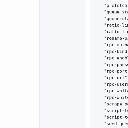
    "prefetch
    "queue-st
    "queue-st
    "ratio-li
    "ratio-li
    "rename-p
    "rpc-auth
    "rpc-bind
    "rpc-enab
    "rpc-pass
    "rpc-port
    "rpc-url"
    "rpc-user
    "rpc-whit
    "rpc-whit
    "scrape-p
    "script-t
    "script-t
    "seed-que