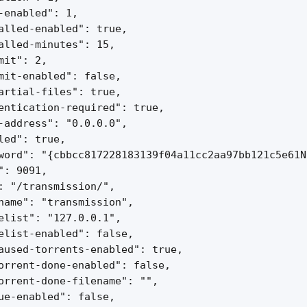
-enabled": 1,

alled-enabled": true,

alled-minutes": 15,

mit": 2,

mit-enabled": false,

artial-files": true,

entication-required": true,

-address": "0.0.0.0",

led": true,

word": "{cbbcc817228183139f04a11cc2aa97bb121c5e61N
": 9091,

: "/transmission/",

name": "transmission",

elist": "127.0.0.1",

elist-enabled": false,

aused-torrents-enabled": true,

orrent-done-enabled": false,

orrent-done-filename": "",

ue-enabled": false,
