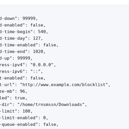
d-down": 99999,

d-enabled": false,

d-time-begin": 540,

d-time-day": 127,

d-time-enabled": false,

d-time-end": 1020,

d-up": 99999,

ress-ipv4": "0.0.0.0",

ress-ipv6": "::",

t-enabled": false,

t-url": "http://www.example.com/blocklist",

ze-mb": 96,

led": true,

-dir": "/home/trnsmssn/Downloads",

-limit": 100,

-limit-enabled": 0,

-queue-enabled": false,
