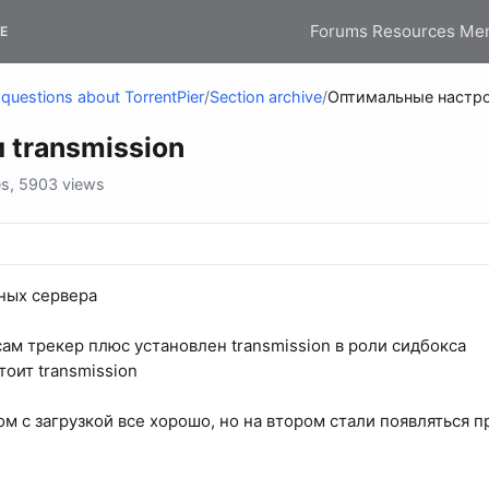
Forums
Resources
Me
E
questions about TorrentPier
/
Section archive
/
Оптимальные настро
transmission
es, 5903 views
ных сервера
сам трекер плюс установлен transmission в роли сидбокса
тоит transmission
ом с загрузкой все хорошо, но на втором стали появляться 