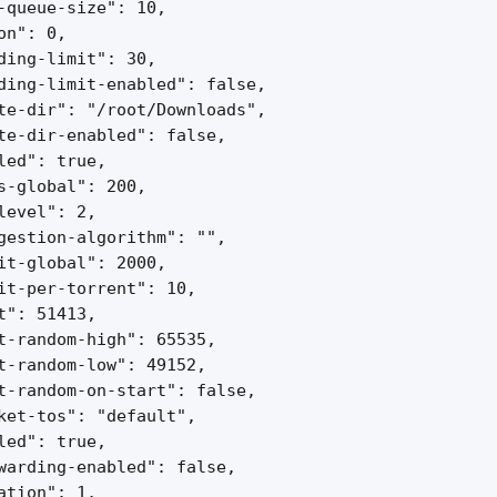
-queue-size": 10,

n": 0,

ding-limit": 30,

ding-limit-enabled": false,

te-dir": "/root/Downloads",

te-dir-enabled": false,

led": true,

s-global": 200,

level": 2,

gestion-algorithm": "",

it-global": 2000,

it-per-torrent": 10,

t": 51413,

t-random-high": 65535,

t-random-low": 49152,

t-random-on-start": false,

ket-tos": "default",

led": true,

warding-enabled": false,

ation": 1,
