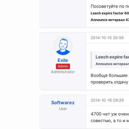
Посоветуйте по п
Leech expire factor 6
Announce интервал 4
2014-10-15 20:59
Leech expire fa
Exile
Announce интерва
Admin
Administrator
Вообще большие з
проверить отдачу
2014-10-16 09:29
Softwarez
User
4700 чет уж очен
совестью, а то и 