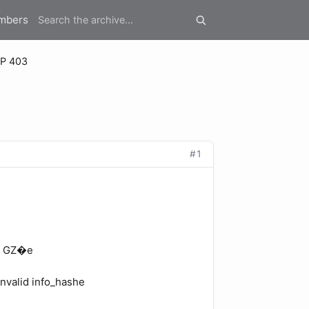
mbers
P 403
#1
Bf GZ�e
Invalid info_hashe