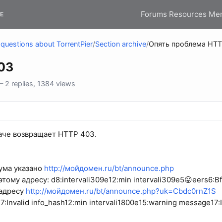
Forums
Resources
Me
E
questions about TorrentPier
/
Section archive
/
Опять проблема HTT
03
2 replies, 1384 views
даче возвращает HTTP 403.
ума указано
http://мойдомен.ru/bt/announce.php
тому адресу: d8:intervali309e12:min intervali309e5😛eers6:
 адресу
http://мойдомен.ru/bt/announce.php?uk=Cbdc0rnZ1S
17:Invalid info_hash12:min intervali1800e15:warning message17: