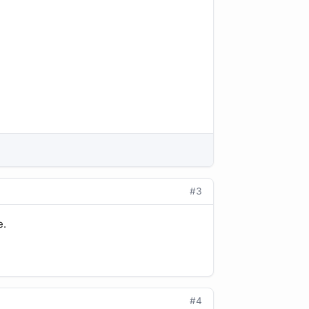
#3
е.
#4