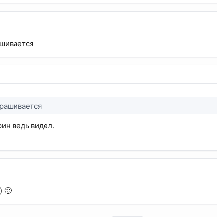
ашивается
крашивается
рин ведь видел.
) 🙂