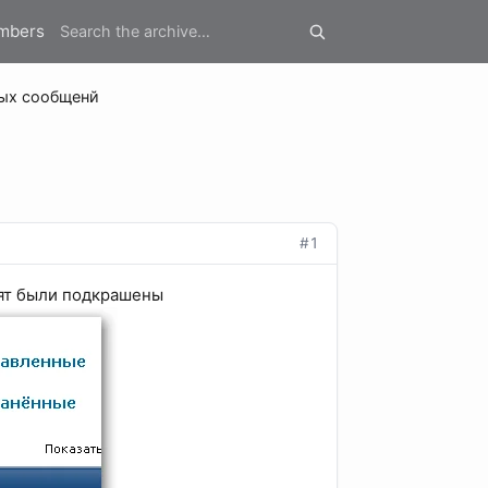
mbers
ных сообщенй
#1
дят были подкрашены