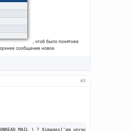
, чтоб было понятнее
 верхнее сообщение новое
#2
UNREAD_MAIL ) ? $images['pm_unreadmsg'] : $images