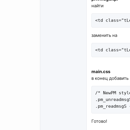
найти
<td class="tL
заменить на
<td class="tL
main.css
в конец добавить
/* NewPM style
.pm_unreadmsg
.pm_readmsgS 
Готово!