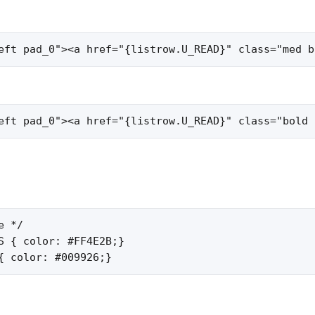
eft pad_0"><a href="{listrow.U_READ}" class="med b
eft pad_0"><a href="{listrow.U_READ}" class="bold 
 */

S { color: #FF4E2B;}

{ color: #009926;}