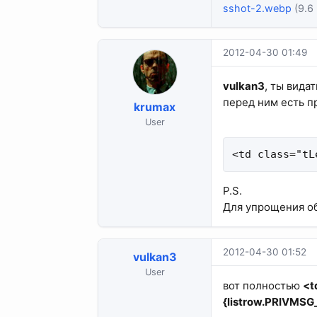
sshot-2.webp
(9.6 
2012-04-30 01:49
vulkan3
, ты вида
перед ним есть п
krumax
User
<td class="tL
P.S.
Для упрощения о
2012-04-30 01:52
vulkan3
User
вот полностью
<t
{listrow.PRIVMSG