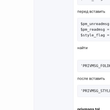
перед вставить
$pm_unreadmsg
$pm_readmsg =
$style_flag =
найти
'PRIVMSG_FOLD
после вставить
'PRIVMSG_STYL
privmsgs.tpl