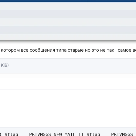
 котором все сообщения типа старые но это не так , самое
 KiB)
( $flag == PRIVMSGS_NEW_MAIL || $flag == PRIVMSGS_