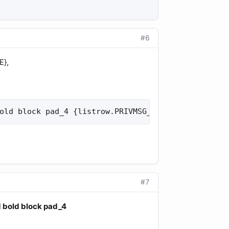
#6
E},
old block pad_4 {listrow.PRIVMSG_STYLE}">{listrow
#7
 bold block pad_4