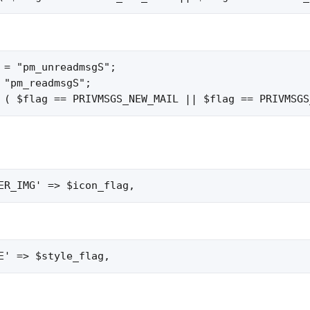
 = "pm_unreadmsgS";

 "pm_readmsgS";

 ( $flag == PRIVMSGS_NEW_MAIL || $flag == PRIVMSGS
ER_IMG' => $icon_flag,
E' => $style_flag,