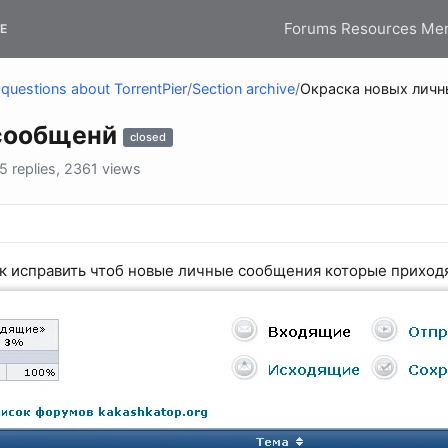
Forums
Resources
Me
E
questions about TorrentPier
/
Section archive
/
Окраска новых лич
 сообщенй
closed
 replies, 2361 views
к исправить чтоб новые личные сообщения которые прихо