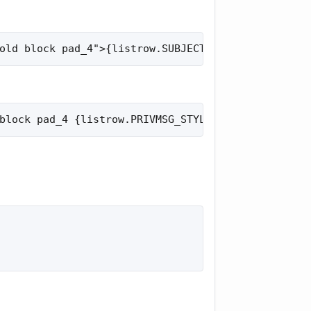
old block pad_4">{listrow.SUBJECT}</a></td>
block pad_4 {listrow.PRIVMSG_STYLE}">{listrow.SUB