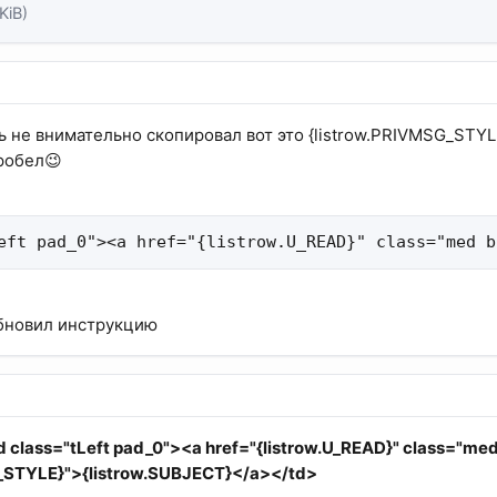
KiB)
ть не внимательно скопировал вот это {listrow.PRIVMSG_STYL
робел😉
eft pad_0"><a href="{listrow.U_READ}" class="med b
бновил инструкцию
d class="tLeft pad_0"><a href="{listrow.U_READ}" class="med
_STYLE}">{listrow.SUBJECT}</a></td>