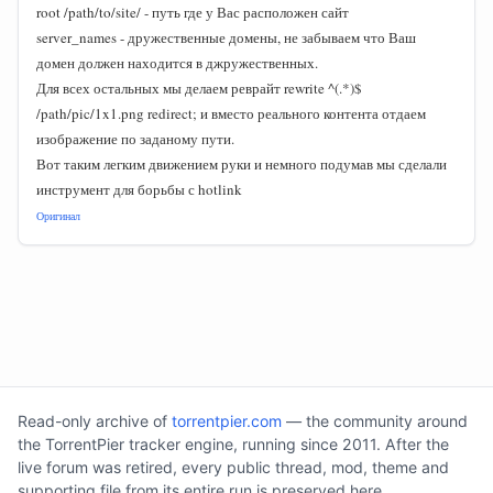
root /path/to/site/ - путь где у Вас расположен сайт
server_names - дружественные домены, не забываем что Ваш
домен должен находится в джружественных.
Для всех остальных мы делаем реврайт rewrite ^(.*)$
/path/pic/1x1.png redirect; и вместо реального контента отдаем
изображение по заданому пути.
Вот таким легким движением руки и немного подумав мы сделали
инструмент для борьбы с hotlink
Оригинал
Read-only archive of
torrentpier.com
— the community around
the TorrentPier tracker engine, running since 2011. After the
live forum was retired, every public thread, mod, theme and
supporting file from its entire run is preserved here.