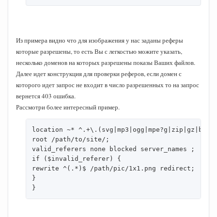
Из примера видно что для изображения у нас заданы реферы
которые разрешены, то есть Вы с легкостью можите указать,
несколько доменов на которых разрешены показы Ваших файлов.
Далее идет конструкция для проверки реферов, если домен с
которого идет запрос не входит в число разрешенных то на запрос
вернется 403 ошибка.
Рассмотри более интересный пример.
location ~* ^.+\.(svg|mp3|ogg|mpe?g|zip|gz|bz2?|
root /path/to/site/;

valid_referers none blocked server_names ;

if ($invalid_referer) {

rewrite ^(.*)$ /path/pic/1x1.png redirect;

}

}