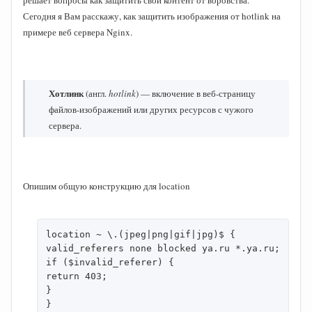
решает вопросы как защитить свой контент от воровства.
Сегодня я Вам расскажу, как защитить изображения от hotlink на
примере веб сервера Nginx.
Хотлинк
(англ.
hotlink
) — включение в веб-страницу
файлов-изображений или других ресурсов с чужого
сервера.
Опишим общую конструкцию для location
location ~ \.(jpeg|png|gif|jpg)$ {

valid_referers none blocked ya.ru *.ya.ru;

if ($invalid_referer) {

return 403;

}

}