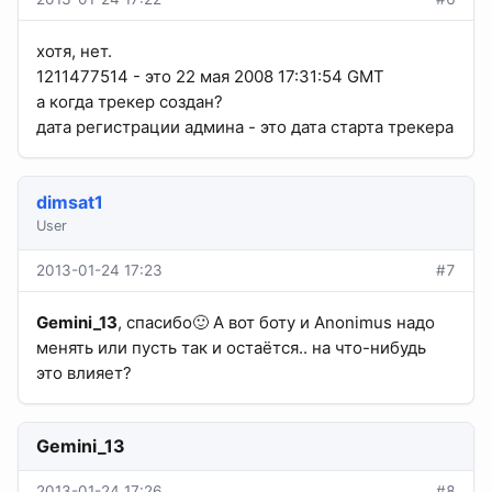
хотя, нет.
1211477514 - это 22 мая 2008 17:31:54 GMT
а когда трекер создан?
дата регистрации админа - это дата старта трекера
dimsat1
User
2013-01-24 17:23
#7
Gemini_13
, спасибо🙂 А вот боту и Anonimus надо
менять или пусть так и остаётся.. на что-нибудь
это влияет?
Gemini_13
2013-01-24 17:26
#8