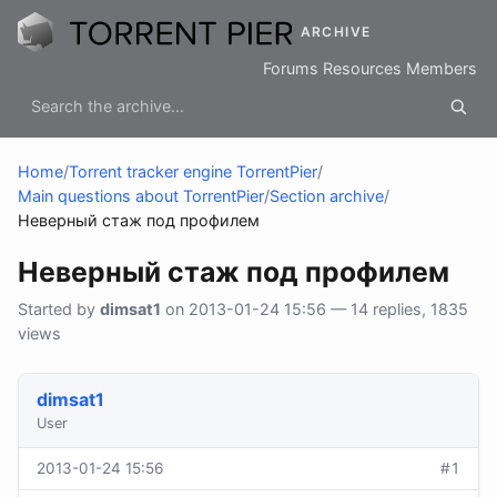
ARCHIVE
Forums
Resources
Members
Home
/
Torrent tracker engine TorrentPier
/
Main questions about TorrentPier
/
Section archive
/
Неверный стаж под профилем
Неверный стаж под профилем
Started by
dimsat1
on 2013-01-24 15:56 — 14 replies, 1835
views
dimsat1
User
2013-01-24 15:56
#1