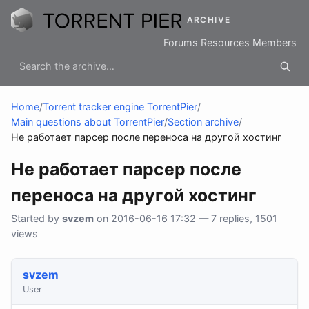
ARCHIVE
Forums
Resources
Members
Home
/
Torrent tracker engine TorrentPier
/
Main questions about TorrentPier
/
Section archive
/
Не работает парсер после переноса на другой хостинг
Не работает парсер после
переноса на другой хостинг
Started by
svzem
on 2016-06-16 17:32 — 7 replies, 1501
views
svzem
User