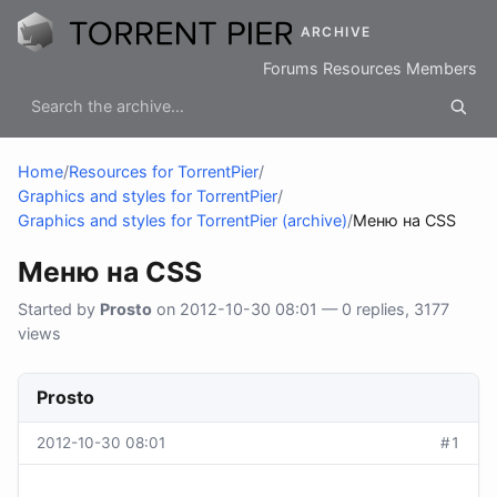
ARCHIVE
Forums
Resources
Members
Home
/
Resources for TorrentPier
/
Graphics and styles for TorrentPier
/
Graphics and styles for TorrentPier (archive)
/
Меню на CSS
Меню на CSS
Started by
Prosto
on 2012-10-30 08:01 — 0 replies, 3177
views
Prosto
2012-10-30 08:01
#1