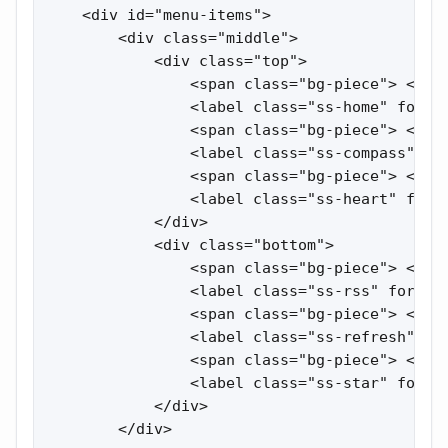
    <div id="menu-items">

        <div class="middle">

            <div class="top">

                <span class="bg-piece"> </spa
                <label class="ss-home" for="
                <span class="bg-piece"> </spa
                <label class="ss-compass" fo
                <span class="bg-piece"> </spa
                <label class="ss-heart" for=
            </div>

            <div class="bottom">

                <span class="bg-piece"> </spa
                <label class="ss-rss" for="in
                <span class="bg-piece"> </spa
                <label class="ss-refresh" fo
                <span class="bg-piece"> </spa
                <label class="ss-star" for="
            </div>

        </div>
