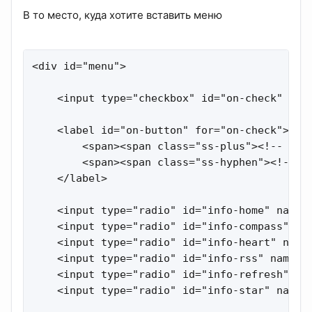
В то место, куда хотите вставить меню
<div id="menu">

    <input type="checkbox" id="on-check" name
    <label id="on-button" for="on-check">

        <span><span class="ss-plus"><!-- Разм
        <span><span class="ss-hyphen"><!-- Ра
    </label>

    <input type="radio" id="info-home" name="
    <input type="radio" id="info-compass" nam
    <input type="radio" id="info-heart" name=
    <input type="radio" id="info-rss" name="r
    <input type="radio" id="info-refresh" nam
    <input type="radio" id="info-star" name="