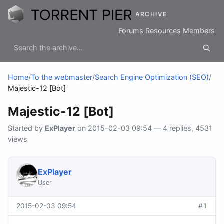
ARCHIVE
Forums
Resources
Members
Home
/
To the webmaster
/
Search Engine Optimization (SEO)
/
Majestic-12 [Bot]
Majestic-12 [Bot]
Started by
ExPlayer
on 2015-02-03 09:54 — 4 replies, 4531
views
ExPlayer
User
2015-02-03 09:54
#1