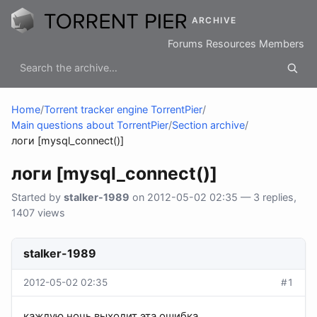
ARCHIVE
Forums
Resources
Members
Home
/
Torrent tracker engine TorrentPier
/
Main questions about TorrentPier
/
Section archive
/
логи [mysql_connect()]
логи [mysql_connect()]
Started by
stalker-1989
on 2012-05-02 02:35 — 3 replies,
1407 views
stalker-1989
2012-05-02 02:35
#1
каждую ночь выходит эта ошибка