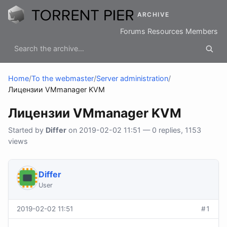
ARCHIVE
Forums
Resources
Members
Home
/
To the webmaster
/
Server administration
/
Лицензии VMmanager KVM
Лицензии VMmanager KVM
Started by
Differ
on 2019-02-02 11:51 — 0 replies, 1153
views
Differ
User
2019-02-02 11:51
#1