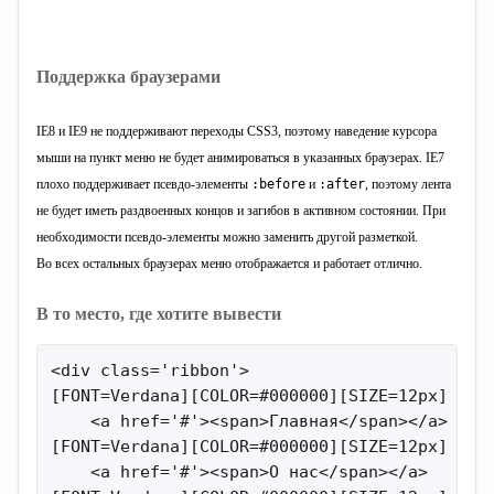
Поддержка браузерами
IE8 и IE9 не поддерживают переходы CSS3, поэтому наведение курсора
мыши на пункт меню не будет анимироваться в указанных браузерах. IE7
плохо поддерживает псевдо-элементы
:before
и
:after
, поэтому лента
не будет иметь раздвоенных концов и загибов в активном состоянии. При
необходимости псевдо-элементы можно заменить другой разметкой.
Во всех остальных браузерах меню отображается и работает отлично.
В то место, где хотите вывести
<div class='ribbon'>

[FONT=Verdana][COLOR=#000000][SIZE=12px] [/SI
    <a href='#'><span>Главная</span></a>

[FONT=Verdana][COLOR=#000000][SIZE=12px] [/SI
    <a href='#'><span>О нас</span></a>
