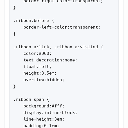
    border-right-color:transparent;

}

.ribbon:before {

    border-left-color:transparent;

}

.ribbon a:link, .ribbon a:visited {

    color:#000;

    text-decoration:none;

    float:left;

    height:3.5em;

    overflow:hidden;

}

.ribbon span {

    background:#fff;

    display:inline-block;

    line-height:3em;

    padding:0 1em;
