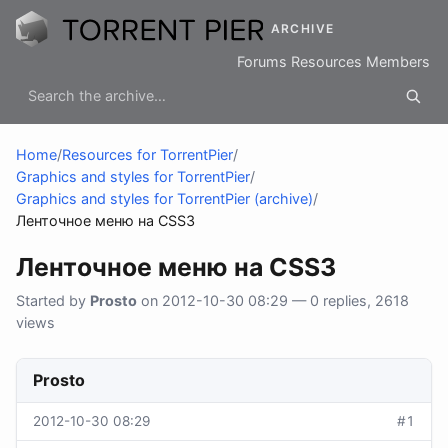
ARCHIVE
Forums
Resources
Members
Home
/
Resources for TorrentPier
/
Graphics and styles for TorrentPier
/
Graphics and styles for TorrentPier (archive)
/
Ленточное меню на CSS3
Ленточное меню на CSS3
Started by
Prosto
on 2012-10-30 08:29 — 0 replies, 2618
views
Prosto
2012-10-30 08:29
#1