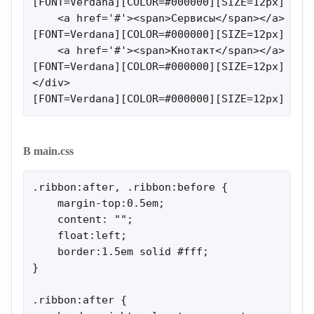
[FONT=Verdana][COLOR=#000000][SIZE=12px] [/SI
    <a href='#'><span>Сервисы</span></a>

[FONT=Verdana][COLOR=#000000][SIZE=12px] [/SI
    <a href='#'><span>Кнотакт</span></a>

[FONT=Verdana][COLOR=#000000][SIZE=12px] [/SI
</div>

[FONT=Verdana][COLOR=#000000][SIZE=12px] [/S
В main.css
.ribbon:after, .ribbon:before {

    margin-top:0.5em;

    content: "";

    float:left;

    border:1.5em solid #fff;

}

.ribbon:after {
