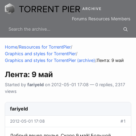
ARCHIVE
Forums
Resources
Members
Home
/
Resources for TorrentPier
/
Graphics and styles for TorrentPier
/
Graphics and styles for TorrentPier (archive)
/
Лента: 9 май
Лента: 9 май
Started by
fariyeld
on 2012-05-01 17:08 — 0 replies, 2317
views
fariyeld
2012-05-01 17:08
#1
Добрый вечер друзья. Скоро 9 май! Большой