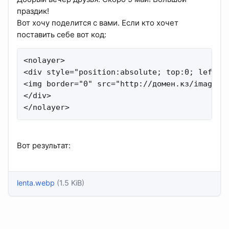
праздик!
Вот хочу поделится с вами. Если кто хочет
поставить себе вот код:
<nolayer> 

<div style="position:absolute; top:0; left:0;
<img border="0" src="http://домен.кз/images/l
</div> 

</nolayer>
Вот результат:
lenta.webp
(1.5 KiB)