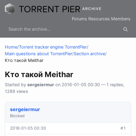
ARCHIVE
Forums
Resources
Members
Home
/
Torrent tracker engine TorrentPier
/
Main questions about TorrentPier
/
Section archive
/
Кто такой Meithar
Кто такой Meithar
Started by
sergeiermur
on 2016-01-05 00:30 — 1 replies,
1289 views
sergeiermur
Blocked
2016-01-05 00:30
#1