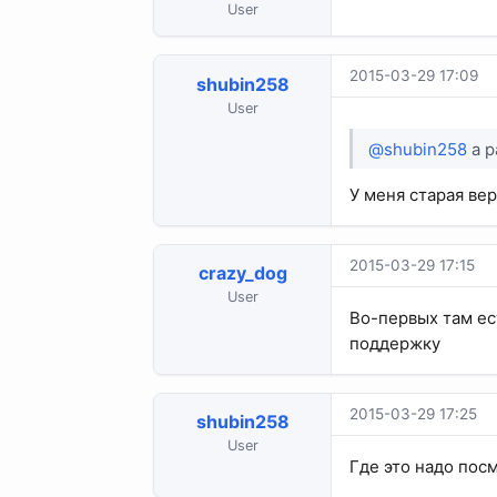
User
2015-03-29 17:09
shubin258
User
@shubin258
а р
У меня старая ве
2015-03-29 17:15
crazy_dog
User
Во-первых там ес
поддержку
2015-03-29 17:25
shubin258
User
Где это надо посм