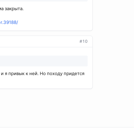
а закрыта.
er.39188/
#10
 и я привык к ней. Но походу придется