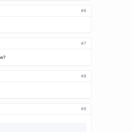
#6
#7
ме?
#8
#9