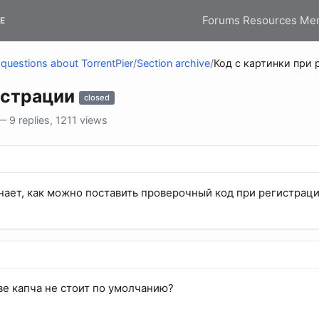
Forums
Resources
Me
E
questions about TorrentPier
/
Section archive
/
Код с картинки при
истрации
closed
9 replies, 1211 views
нает, как можно поставить проверочный код при регистраци
ве капча не стоит по умолчанию?