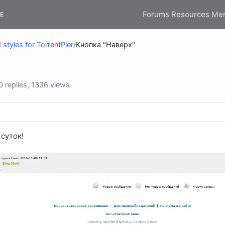
Forums
Resources
Me
E
styles for TorrentPier
/
Кнопка "Наверх"
 replies, 1336 views
суток!