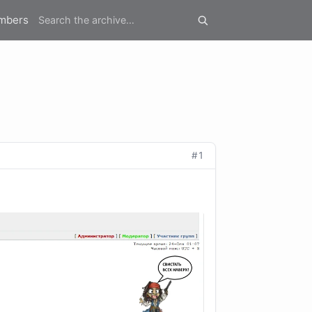
mbers
#1