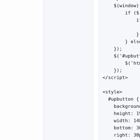
    $(window)
        if ($
            i
             
            }

        } els
    });

    $('#upbut
        $('ht
    });

</script>

<style>

  #upbutton {

    backgroun
    height: 19
    width: 148
    bottom: 30
    right: 30p