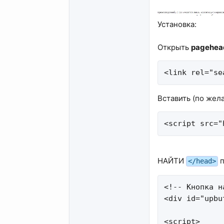
Установка:
Открыть
pagehead
<link rel="se
Вставить (по жел
<script src="
НАЙТИ
п
</head>
<!-- Кнопка н
<div id="upbu
<script>
