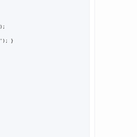
;

); }
