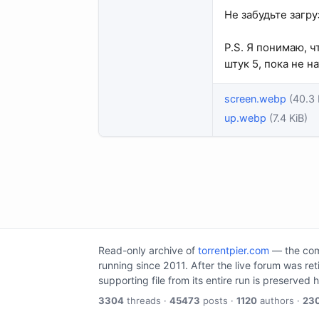
Не забудьте загру
P.S. Я понимаю, ч
штук 5, пока не н
screen.webp
(40.3 
up.webp
(7.4 KiB)
Read-only archive of
torrentpier.com
— the comm
running since 2011. After the live forum was re
supporting file from its entire run is preserved 
3304
threads ·
45473
posts ·
1120
authors ·
23