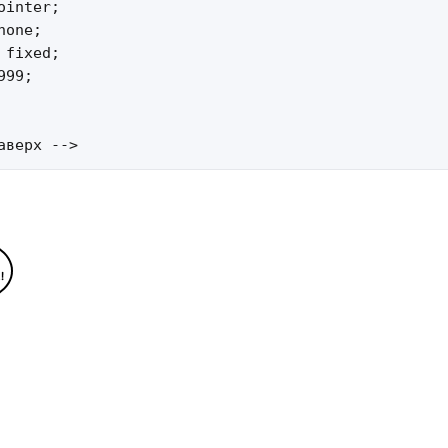
inter;

one;

fixed;

99;

аверх -->