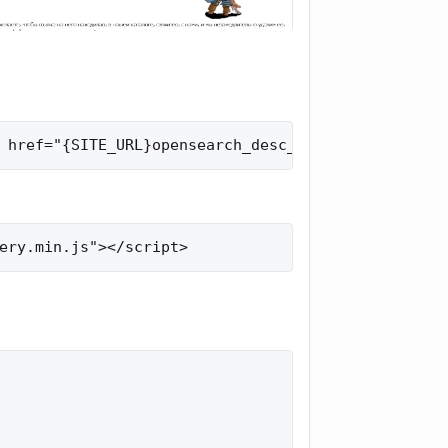
 href="{SITE_URL}opensearch_desc_bt.xml" title="{
ery.min.js"></script>