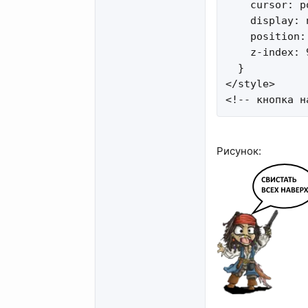
    cursor: po
    display: n
    position: 
    z-index: 9
  }

</style>

<!-- кнопка н
Рисунок: