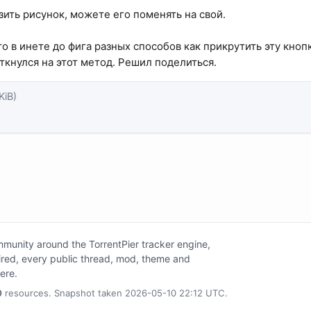
зить рисунок, можете его поменять на свой.
то в инете до фига разных способов как прикрутить эту кноп
аткнулся на этот метод. Решил поделиться.
KiB)
unity around the TorrentPier tracker engine,
tired, every public thread, mod, theme and
here.
0
resources. Snapshot taken 2026-05-10 22:12 UTC.