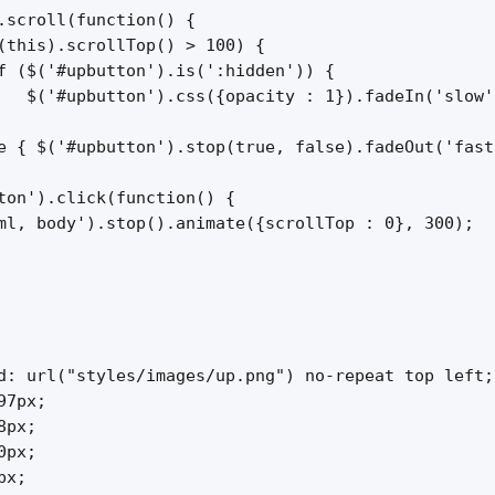
.scroll(function() {

(this).scrollTop() > 100) {

f ($('#upbutton').is(':hidden')) {

   $('#upbutton').css({opacity : 1}).fadeIn('slow')
e { $('#upbutton').stop(true, false).fadeOut('fast'
ton').click(function() {

ml, body').stop().animate({scrollTop : 0}, 300);

d: url("styles/images/up.png") no-repeat top left;

7px;

px;

px;

x;
