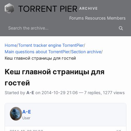
ARCHIVE
Forums
Resources
Members
Home
/
Torrent tracker engine TorrentPier
/
Main questions about TorrentPier
/
Section archive
/
Кеш главной страницы для гостей
Кеш главной страницы для
гостей
Started by
A-E
on 2014-10-29 21:06 — 7 replies, 1277 views
A-E
User