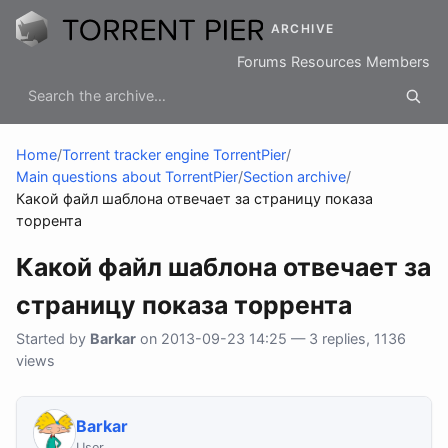
ARCHIVE
Forums
Resources
Members
Home
/
Torrent tracker engine TorrentPier
/
Main questions about TorrentPier
/
Section archive
/
Какой файл шаблона отвечает за страницу показа
торрента
Какой файл шаблона отвечает за
страницу показа торрента
Started by
Barkar
on 2013-09-23 14:25 — 3 replies, 1136
views
Barkar
User