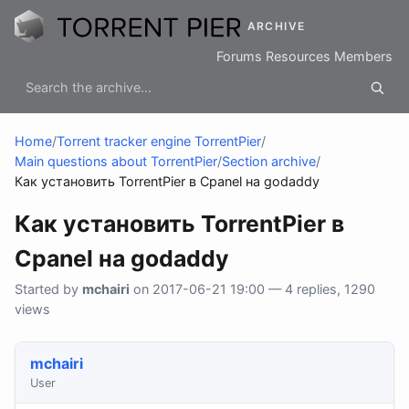
ARCHIVE
Forums
Resources
Members
Home
/
Torrent tracker engine TorrentPier
/
Main questions about TorrentPier
/
Section archive
/
Как установить TorrentPier в Cpanel на godaddy
Как установить TorrentPier в
Cpanel на godaddy
Started by
mchairi
on 2017-06-21 19:00 — 4 replies, 1290
views
mchairi
User