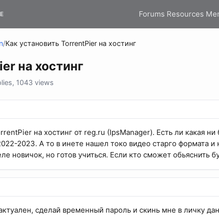
Forums
Resources
Me
E
n
/
Как установить TorrentPier на хостинг
ier на хостинг
ies, 1043 views
rrentPier на хостинг от reg.ru (IpsManager). Есть ли какая н
022-2023. А то в инете нашел токо видео старго формата и 
еле новичок, но готов учиться. Если кто сможет обьяснить б
актуален, сделай временный пароль и скинь мне в личку данн