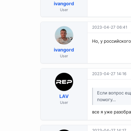
ivangord
User
2023-04-27 06:41
Но, у российског
ivangord
User
2023-04-27 14:16
Если вопрос ещ
LAV
помогу...
User
все я уже разобр
2023-04-27 14:17