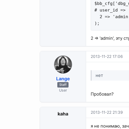
$bb_cfg['dbg_
# user_id => '
  2 => 'admin'
);
2 => 'admin', эту 
2013-11-22 17:06
нет
Lange
Staff
User
Пробовал?
2013-11-22 21:39
kaha
я не понимаю, за