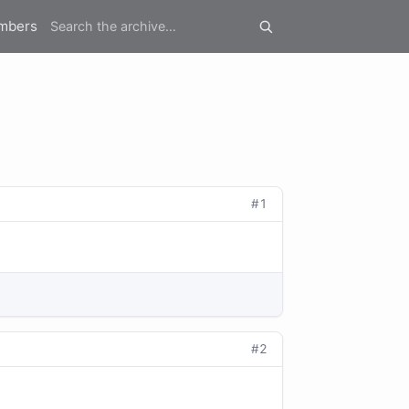
mbers
#1
#2