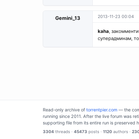
2013-11-23 00:04
Gemini_13
kaha
, закомменти
суперадминам, т
Read-only archive of
torrentpier.com
— the comm
running since 2011. After the live forum was re
supporting file from its entire run is preserved 
3304
threads ·
45473
posts ·
1120
authors ·
23