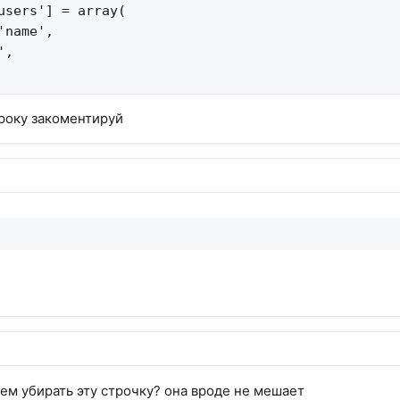
users'] = array(

name',

,

строку закоментируй
чем убирать эту строчку? она вроде не мешает