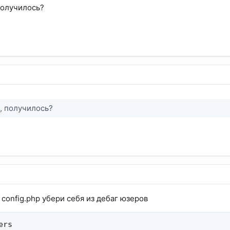
получилось?
в
, получилось?
в config.php убери себя из дебаг юзеров
rs
