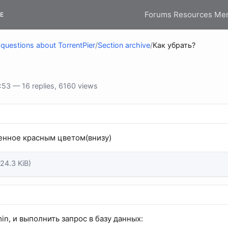
Forums
Resources
Me
E
questions about TorrentPier
/
Section archive
/
Как убрать?
53 — 16 replies, 6160 views
енное красным цветом(внизу)
124.3 KiB)
n, и выполнить запрос в базу данных: