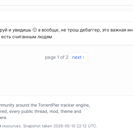
руй и увидишь 🙂 а вообще, не трош дебаггер, это важная и
о есть считанным людям
page 1 of 2
next ›
unity around the TorrentPier tracker engine,
tired, every public thread, mod, theme and
here.
0
resources. Snapshot taken 2026-05-10 22:12 UTC.