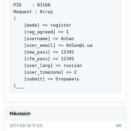
PID    : 03160

Request : Array

(

    [mode] => register

    [reg_agreed] => 1

    [username] => AnSan

    [user_email] => 
AnSan@i.ua
    [new_pass] => 12345

    [cfm_pass] => 12345

    [user_lang] => russian

    [user_timezone] => 2

    [submit] => Отправить

)___
Nikolaich
2011-09-19 17:03
#8