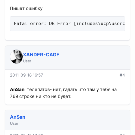
Пишет ошибку
Fatal error: DB Error [includes\ucp\usercp_r
XANDER-CAGE
User
2011-09-18 16:57
#4
AnSan
, телепатов- нет, гадать что там у тебя на
769 строке ни кто не будет.
AnSan
User