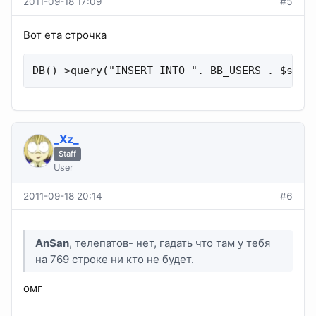
2011-09-18 17:09
#5
Вот ета строчка
DB()->query("INSERT INTO ". BB_USERS . $sql_
_Xz_
Staff
User
2011-09-18 20:14
#6
AnSan
, телепатов- нет, гадать что там у тебя
на 769 строке ни кто не будет.
омг