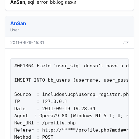
AnSan
, sql_error_bb.log кажи
AnSan
User
2011-09-19 15:31
#7
#001364 Field 'user_sig' doesn't have a defau
INSERT INTO bb_users (username, user_passwor
Source  : includes\ucp\usercp_register.php(76
IP      : 127.0.0.1

Date    : 2011-09-19 19:28:34

Agent  : Opera/9.80 (Windows NT 5.1; U; ru) P
Req_URI : /profile.php

Referer : http://*****/profile.php?mode=regis
Method  : POST
