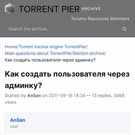
ARCHIVE
Forums
Resources
Members
Home
/
Torrent tracker engine TorrentPier
/
Main questions about TorrentPier
/
Section archive
/
Как создать пользователя через админку?
Как создать пользователя через
админку?
Started by
AnSan
on 2011-09-18 14:34 — 13 replies, 3468
views
AnSan
User