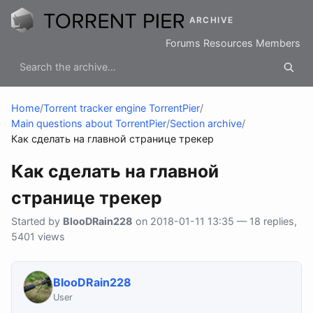
ARCHIVE
Forums
Resources
Members
Home
/
Torrent tracker engine TorrentPier
/
Main questions about TorrentPier
/
Section archive
/
Как сделать на главной странице трекер
Как сделать на главной
странице трекер
Started by
BlooDRain228
on 2018-01-11 13:35 — 18 replies,
5401 views
BlooDRain228
User