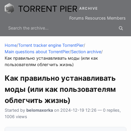
ARCHIVE
Forums
Resources
Members
Home
/
Torrent tracker engine TorrentPier
/
Main questions about TorrentPier
/
Section archive
/
Как правильно устанавливать моды (или как
пользователям облегчить жизнь)
Как правильно устанавливать
моды (или как пользователям
облегчить жизнь)
Started by
belomaxorka
on 2024-12-19 12:26 — 0 replies,
1006 views