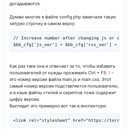
догадываются.
Думаю многие в файле config.php замечали такую
хитрую строчку в самом верху:
// Increase number after changing js or css

$bb_cfg['js_ver'] = $bb_cfg['css_ver'] = 1;
Как раз таки она и отвечает за то, чтобы избавить
пользователей от нужды прожимать Ctrl + F5.
1
-
это номер версии файла main.js и main.css. Этот
самый номер версии подставляется пользователю,
и в кэше файлы стилей и скриптов тоже содержит
цифру версии.
Выглядит это примерно вот так в инспекторе:
<link rel="stylesheet" href="https://torrent