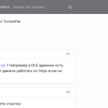
mbers
 TorrentPier
#1
т.ру
? Например в DLE админке есть
er движок работать по https если он
#2
ите строчку