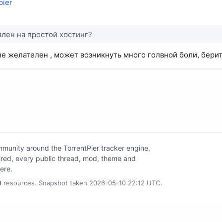
pier
влен на простой хостинг?
не желателен , может возникнуть много голвной боли, берит
unity around the TorrentPier tracker engine,
tired, every public thread, mod, theme and
here.
0
resources. Snapshot taken 2026-05-10 22:12 UTC.