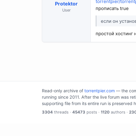
torrentpier/torrent
Protektor
прописать true
User
если он устано
простой хостинг 
Read-only archive of
torrentpier.com
— the comm
running since 2011. After the live forum was re
supporting file from its entire run is preserved 
3304
threads ·
45473
posts ·
1120
authors ·
23