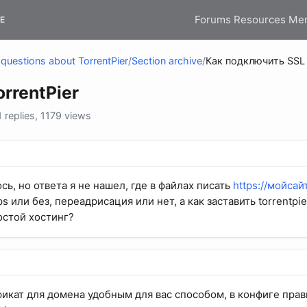
Forums
Resources
Me
E
questions about TorrentPier
/
Section archive
/
Как подключить SSL к
rrentPier
replies, 1179 views
ь, но ответа я не нашел, где в файлах писать
https://мойсай
ps или без, переадрисация или нет, а как заставить torrentpi
остой хостинг?
икат для домена удобным для вас способом, в конфиге прав