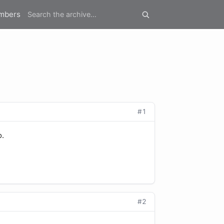
mbers
#1
о.
#2