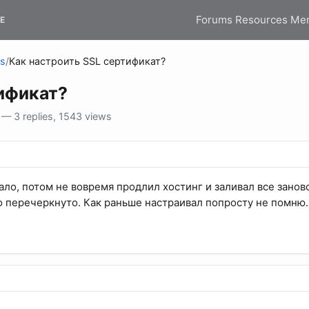
Forums
Resources
Me
E
ns
/
Как настроить SSL сертификат?
ификат?
— 3 replies, 1543 views
ало, потом не вовремя продлил хостинг и заливал все занов
перечеркнуто. Как раньше настраивал попросту не помню.