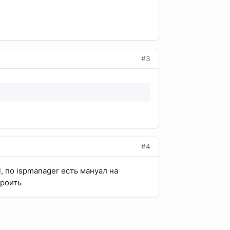
#3
#4
, по ispmanager есть мануал на
троить