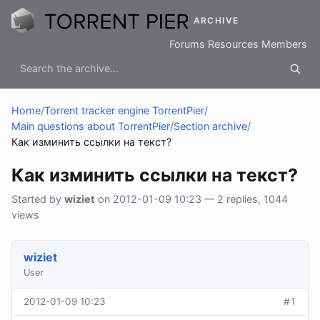
ARCHIVE
Forums
Resources
Members
Home
/
Torrent tracker engine TorrentPier
/
Main questions about TorrentPier
/
Section archive
/
Как изминить ссылки на текст?
Как изминить ссылки на текст?
Started by
wiziet
on 2012-01-09 10:23 — 2 replies, 1044
views
wiziet
User
2012-01-09 10:23
#1