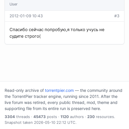
User
2012-01-09 10:43
#3
Спасибо сейчас попробую,я только учусь не
судите строго(
Read-only archive of
torrentpier.com
— the community around
the TorrentPier tracker engine, running since 2011. After the
live forum was retired, every public thread, mod, theme and
supporting file from its entire run is preserved here.
3304
threads ·
45473
posts ·
1120
authors ·
230
resources.
Snapshot taken 2026-05-10 22:12 UTC.