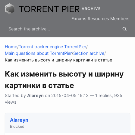
ARCHIVE
Forums
Resources
Members
Home
/
Torrent tracker engine TorrentPier
/
Main questions about TorrentPier
/
Section archive
/
Как изменить высоту и ширину картинки в статье
Как изменить высоту и ширину
картинки в статье
Started by
Alareyn
on 2015-04-05 19:13 — 1 replies, 935
views
Alareyn
Blocked