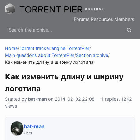
ARCHIVE
Forums
Resources
Members
Home
/
Torrent tracker engine TorrentPier
/
Main questions about TorrentPier
/
Section archive
/
Как изменить длину и ширину логотипа
Как изменить длину и ширину
логотипа
Started by
bat-man
on 2014-02-02 22:08 — 1 replies, 1242
views
bat-man
User