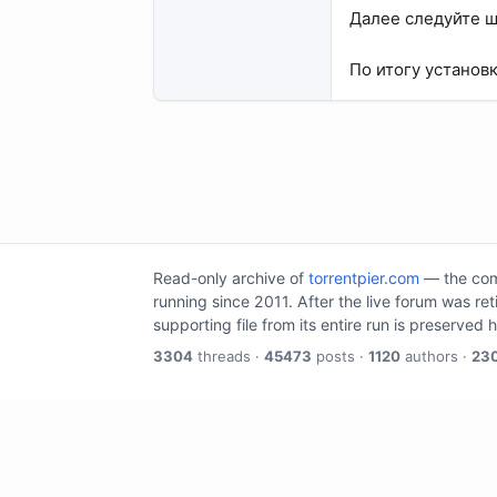
Далее следуйте ш
По итогу установ
Read-only archive of
torrentpier.com
— the comm
running since 2011. After the live forum was re
supporting file from its entire run is preserved 
3304
threads ·
45473
posts ·
1120
authors ·
23