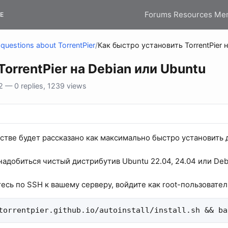
Forums
Resources
Me
E
questions about TorrentPier
/
Как быстро установить TorrentPier 
orrentPier на Debian или Ubuntu
 — 0 replies, 1239 views
стве будет рассказано как максимально быстро установить 
надобиться чистый дистрибутив Ubuntu 22.04, 24.04 или Debi
есь по SSH к вашему серверу, войдите как root-пользовате
torrentpier.github.io/autoinstall/install.sh && ba