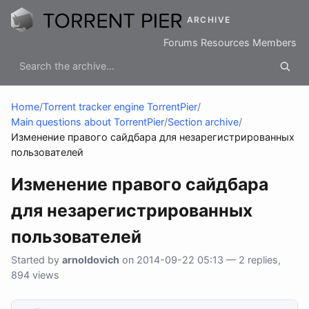
ARCHIVE
Forums
Resources
Members
Home
/
Torrent tracker engine TorrentPier
/
Main questions about TorrentPier
/
Section archive
/
Изменение правого сайдбара для незарегистрированных
пользователей
Изменение правого сайдбара
для незарегистрированных
пользователей
Started by
arnoldovich
on 2014-09-22 05:13 — 2 replies,
894 views