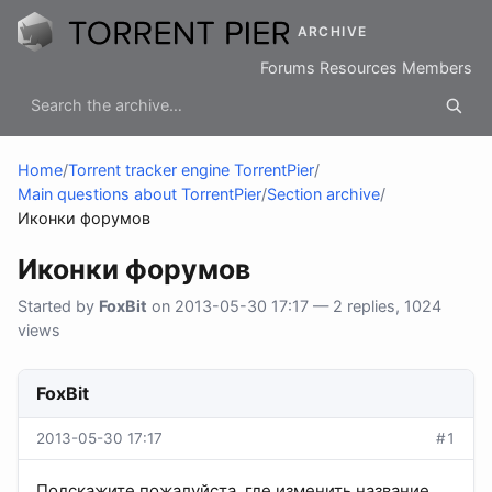
ARCHIVE
Forums
Resources
Members
Home
/
Torrent tracker engine TorrentPier
/
Main questions about TorrentPier
/
Section archive
/
Иконки форумов
Иконки форумов
Started by
FoxBit
on 2013-05-30 17:17 — 2 replies, 1024
views
FoxBit
2013-05-30 17:17
#1
Подскажите пожалуйста, где изменить название