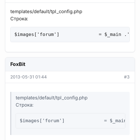
templates/default/tpl_config.php
Строка:
$images['forum']              = $_main .'fol
FoxBit
2013-05-31 01:44
#3
templates/default/tpl_config.php
Строка:
$images['forum']              = $_main .'f