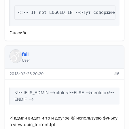
<!-- IF not LOGGED_IN -->Тут содержимое<!-
Спасибо
fail
User
2013-02-26 20:29
#6
<!-- IF IS_ADMIN -->ololo<!--ELSE -->neololo<!--
ENDIF -->
И админ видит и то и другое 🙂 используею фуньку
в viewtopic_torrent.tpl