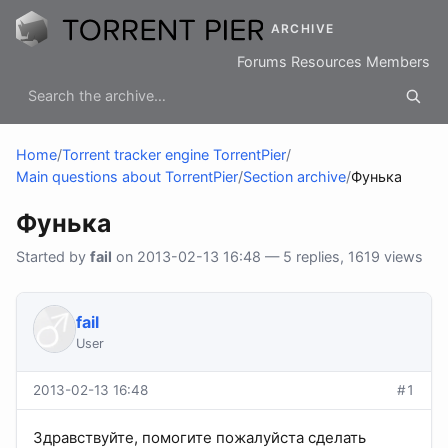
ARCHIVE
Forums
Resources
Members
Home
/
Torrent tracker engine TorrentPier
/
Main questions about TorrentPier
/
Section archive
/
Фунька
Фунька
Started by
fail
on 2013-02-13 16:48 — 5 replies, 1619 views
fail
User
2013-02-13 16:48
#1
Здравствуйте, помогите пожалуйста сделать