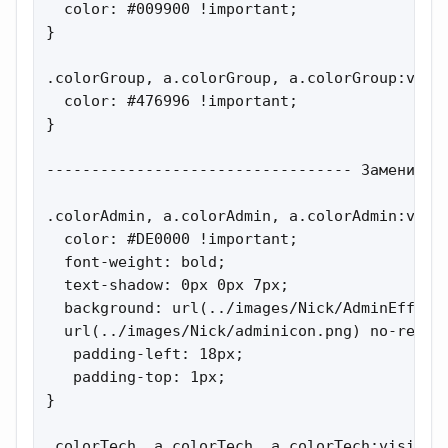
  color: #009900 !important;

}

.colorGroup, a.colorGroup, a.colorGroup:visit
  color: #476996 !important;

}

---------------------------------- Заменить н
.colorAdmin, a.colorAdmin, a.colorAdmin:visit
  color: #DE0000 !important;

  font-weight: bold;

  text-shadow: 0px 0px 7px;

  background: url(../images/Nick/AdminEffect.
  url(../images/Nick/adminicon.png) no-repeat
   padding-left: 18px;

   padding-top: 1px;

}

.colorTech, a.colorTech, a.colorTech:visited 