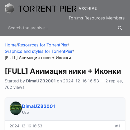
ARCHIVE
Forums
Resources
Members
Home
/
Resources for TorrentPier
/
Graphics and styles for TorrentPier
/
[FULL] Анимация ники + Иконки
[FULL] Анимация ники + Иконки
Started by
DimaUZB2001
on 2024-12-16 16:53 — 2 replies,
762 views
DimaUZB2001
User
2024-12-16 16:53
#1