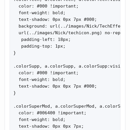
  color: #000 !important;

  font-weight: bold;

  text-shadow: 0px 0px 7px #000;

  background: url(../images/Nick/TechEffect.g
  url(../images/Nick/techicon.png) no-repeat 
   padding-left: 18px;

   padding-top: 1px;

}

.colorSupp, a.colorSupp, a.colorSupp:visited 
  color: #000 !important;

  font-weight: bold;

  text-shadow: 0px 0px 7px #000;

}

.colorSuperMod, a.colorSuperMod, a.colorSuper
  color: #006400 !important;

  font-weight: bold;

  text-shadow: 0px 0px 7px;
