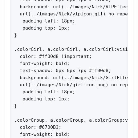
  background: url(../images/Nick/VIPEffect.gi
  url(../images/Nick/vipicon.gif) no-repeat ;
   padding-left: 18px;

   padding-top: 1px;

}

.colorGirl, a.colorGirl, a.colorGirl:visited 
  color: #ff00d8 !important;

  font-weight: bold;

  text-shadow: 0px 0px 7px #ff00d8;

  background: url(../images/Nick/GirlEffect.g
  url(../images/Nick/girlicon.png) no-repeat 
   padding-left: 18px;

   padding-top: 1px;

}

.colorGroup, a.colorGroup, a.colorGroup:visit
  color: #6700B3;

  font-weight: bold;
