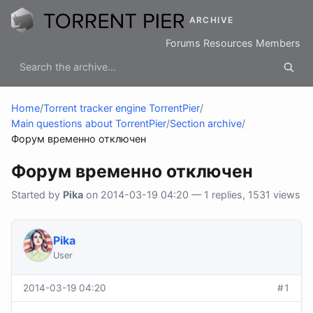
ARCHIVE
Forums
Resources
Members
Home
/
Torrent tracker engine TorrentPier
/
Main questions about TorrentPier
/
Section archive
/
Форум временно отключен
Форум временно отключен
Started by
Pika
on 2014-03-19 04:20 — 1 replies, 1531 views
Pika
User
2014-03-19 04:20
#1