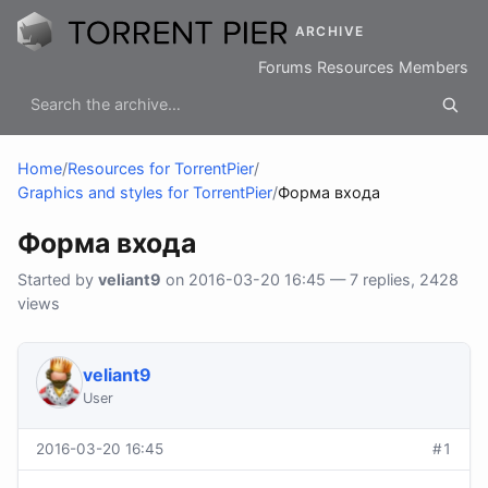
ARCHIVE
Forums
Resources
Members
Home
/
Resources for TorrentPier
/
Graphics and styles for TorrentPier
/
Форма входа
Форма входа
Started by
veliant9
on 2016-03-20 16:45 — 7 replies, 2428
views
veliant9
User
2016-03-20 16:45
#1