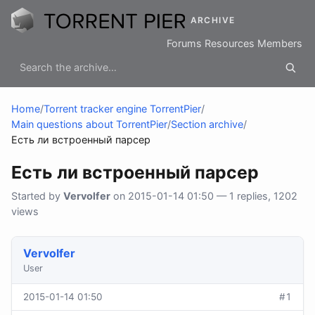
ARCHIVE
Forums
Resources
Members
Home
/
Torrent tracker engine TorrentPier
/
Main questions about TorrentPier
/
Section archive
/
Есть ли встроенный парсер
Есть ли встроенный парсер
Started by
Vervolfer
on 2015-01-14 01:50 — 1 replies, 1202
views
Vervolfer
User
2015-01-14 01:50
#1